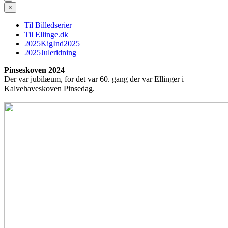
×
Til Billedserier
Til Ellinge.dk
2025KigInd2025
2025Juleridning
Pinseskoven 2024
Der var jubilæum, for det var 60. gang der var Ellinger i
Kalvehaveskoven Pinsedag.